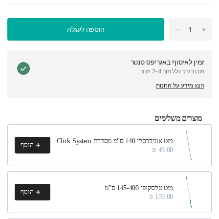
הוספה לעגלה
זמין לאיסוף ב
אגריפס סנטר
מוכן בדרך כלל תוך 2-4 ימים
הצג מידע על החנות
מוצרים משלימים
h product recommendations, or scroll horizontally to view more products.
מוט אוניברסלי 140 ס"מ מסדרת Click System
הוסף
49.00 ₪
מוט טלסקופי 145-400 ס”מ
הוסף
159.00 ₪