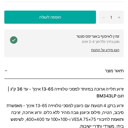
הוספה לעגלה
זמין לאיסוף ב
אגריפס סנטר
מוכן בדרך כלל תוך 2-4 ימים
הצג מידע על החנות
תיאור מוצר
זרוע תלייה ארוכה במיוחד למסכי טלוויזיה 13-65 אינץ' - עד 36 ק"ג |
דגם BM343LP
זרוע ברקן 4 תנועות עם כיוונון למסכי טלוויזיה 13-65 אינץ’ - מאפשרת
סיבוב, הטיה, פילוס וכיוונון גובה מהיר ללא כלים. זרוע ארוכה, יציבה
ותואמת לחיבורי VESA 75×75 ו-100×100 עד 400×400, לשימוש
ביתי, משרדי וחדרי ישיבות.