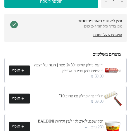
הוספה לעגלה
זמין לאיסוף ב
אגריפס סנטר
מוכן בדרך כלל תוך 2-4 ימים
הצג מידע על החנות
מוצרים משלימים
h product recommendations, or scroll horizontally to view more products.
יריעת ניילון לחיפוי ‎2×50‎ מטר | הגנה על רצפה
הוסף
ורהיטים בזמן צביעה ושיפוץ
59.00 ₪
רולר זברה פרלון פס צהוב 10"
הוסף
59.00 ₪
דבק שפכטל איטלקי לעץ וקירות BALDINI
הוסף
250 גרם