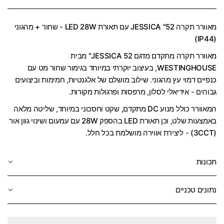
מאוורר תקרה 52" JESSICA עם תאורת
LED 28W - שחור + מהגוני
(IP44)
מאוורר תקרה מתקדם מדגם
JESSICA 52"
מבית
WESTINGHOUSE
, בעיצוב יוקרתי במיוחד בגימור
שחור מט
עם
כנפיים דמוי עץ מהגוני
. שילוב מושלם של אלגנטיות, חמימות וביצועים
גבוהים - אידיאלי לסלון, מרפסות ו
פרגולות מקורות
.
המאוורר כולל
מנוע DC מתקדם, שקט וחסכוני במיוחד
, שליטה מלאה
באמצעות
שלט
, וכן
תאורת LED בהספק 28W
עם
עמעום ושינוי גוון אור
(3CCT)
- ליצירת אווירה מושלמת בכל חלל.
תכונות
נתונים טכניים