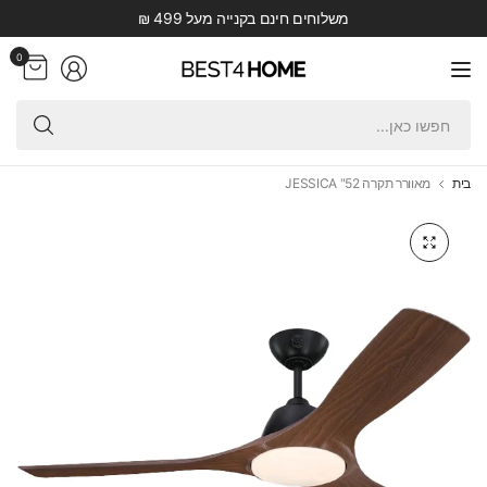
משלוחים חינם בקנייה מעל 499 ₪
0
חפש
כאן.
בית
מאוורר תקרה 52" JESSICA