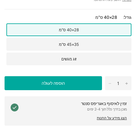
גודל:
28×40 ס"מ
28×40 ס"מ
35×45 ס"מ
זוג מגשים
הוספה לעגלה
זמין לאיסוף ב
אגריפס סנטר
מוכן בדרך כלל תוך 2-4 ימים
הצג מידע על החנות