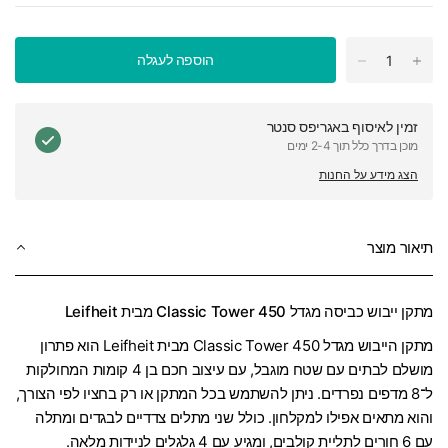
הוספה לעגלה
זמין לאיסוף ב
אגריפס סנטר
מוכן בדרך כלל תוך 2-4 ימים
הצג מידע על החנות
תיאור מוצר
מתקן ייבוש כביסה מגדל 450 Classic Tower מבית Leifheit
מתקן הייבוש מגדל Classic Tower 450 מבית Leifheit הוא פתרון
מושלם לבתים עם שטח מוגבל, עם עיצוב חכם בן 4 קומות המחולקות
ל־8 מדפים נפרדים. ניתן להשתמש בכל המתקן או רק בחציו לפי הצורך,
והוא מתאים אפילו למקלחון. כולל שני מתלים צדדיים לבגדים ומתלה
עם 6 חורים לתליית קולבים, ומגיע עם 4 גלגלים לניידות מלאה.