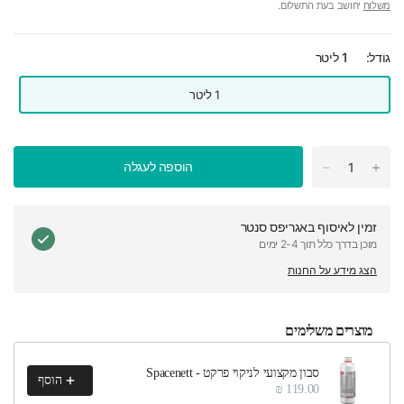
משלוח
יחושב בעת התשלום.
גודל:
1 ליטר
1 ליטר
הוספה לעגלה
זמין לאיסוף ב
אגריפס סנטר
מוכן בדרך כלל תוך 2-4 ימים
הצג מידע על החנות
מוצרים משלימים
h product recommendations, or scroll horizontally to view more products.
סבון מקצועי לניקוי פרקט - Spacenett
הוסף
119.00 ₪