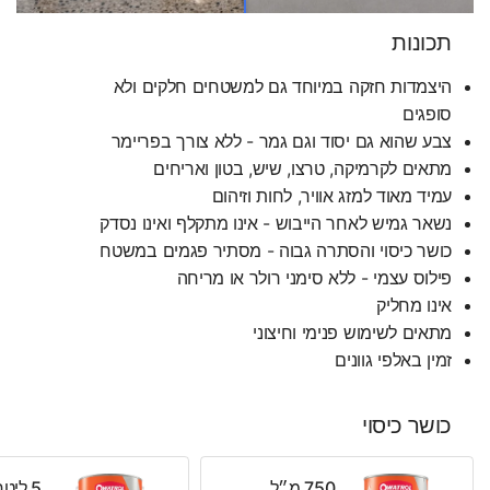
תכונות
היצמדות חזקה במיוחד גם למשטחים חלקים ולא
סופגים
צבע שהוא גם יסוד וגם גמר - ללא צורך בפריימר
מתאים לקרמיקה, טרצו, שיש, בטון ואריחים
עמיד מאוד למזג אוויר, לחות וזיהום
נשאר גמיש לאחר הייבוש - אינו מתקלף ואינו נסדק
כושר כיסוי והסתרה גבוה - מסתיר פגמים במשטח
פילוס עצמי - ללא סימני רולר או מריחה
אינו מחליק
מתאים לשימוש פנימי וחיצוני
זמין באלפי גוונים
כושר כיסוי
750 מ״ל
5 ליטר