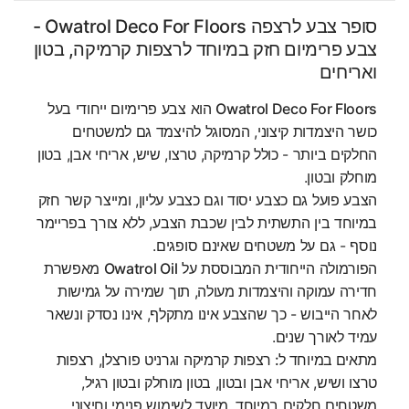
סופר צבע לרצפה Owatrol Deco For Floors -
צבע פרימיום חזק במיוחד לרצפות קרמיקה, בטון
ואריחים
Owatrol Deco For Floors
הוא צבע פרימיום ייחודי בעל
כושר היצמדות קיצוני, המסוגל להיצמד גם למשטחים
החלקים ביותר - כולל קרמיקה, טרצו, שיש, אריחי אבן, בטון
מוחלק ובטון.
הצבע פועל גם כצבע יסוד וגם כצבע עליון, ומייצר קשר חזק
במיוחד בין התשתית לבין שכבת הצבע, ללא צורך בפריימר
נוסף - גם על משטחים שאינם סופגים.
הפורמולה הייחודית המבוססת על
Owatrol Oil
מאפשרת
חדירה עמוקה והיצמדות מעולה, תוך שמירה על גמישות
לאחר הייבוש - כך שהצבע אינו מתקלף, אינו נסדק ונשאר
עמיד לאורך שנים.
מתאים במיוחד ל:
רצפות קרמיקה וגרניט פורצלן, רצפות
טרצו ושיש, אריחי אבן ובטון, בטון מוחלק ובטון רגיל,
משטחים חלקים במיוחד, מיועד לשימוש פנימי וחיצוני.