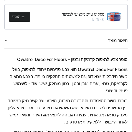
מסקינג טייפ מקצועי לצביעה
הוסף
49.00 ₪
תיאור מוצר
סופר צבע לרצפות קרמיקה ובטון - Owatrol Deco For Floors
Owatrol Deco For Floors
הוא צבע פרימיום ייחודי לרצפות, בעל
כושר הידבקות יוצא דופן גם למשטחים החלקים ביותר. הצבע מתאים
לקרמיקה, טרצו, אריחי אבן ובטון, בטון מוחלק, שיש ועוד - לשימוש
פנימי וחיצוני.
בזכות כושר ההצמדות וההרטבה הגבוה, הצבע יוצר קשר חזק במיוחד
בין התשתית לשכבת הצבע. הוא משמש גם כצבע יסוד וגם כצבע עליון,
מעניק מראה מט אחיד, עמידות גבוהה לתנאי מזג האוויר ונשאר גמיש
לאחר הייבוש - ללא קילוף או סדקים.
מתאים במיוחד ל:
רצפות קרמיקה וגרניט פורצלן, רצפות בטון ובטון