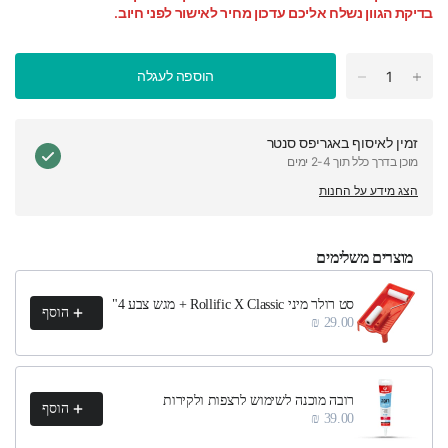
בדיקת הגוון נשלח אליכם עדכון מחיר לאישור לפני חיוב.
הוספה לעגלה
זמין לאיסוף ב
אגריפס סנטר
מוכן בדרך כלל תוך 2-4 ימים
הצג מידע על החנות
מוצרים משלימים
h product recommendations, or scroll horizontally to view more products.
סט רולר מיני Rollific X Classic + מגש צבע 4"
הוסף
29.00 ₪
רובה מוכנה לשימוש לרצפות ולקירות
הוסף
39.00 ₪